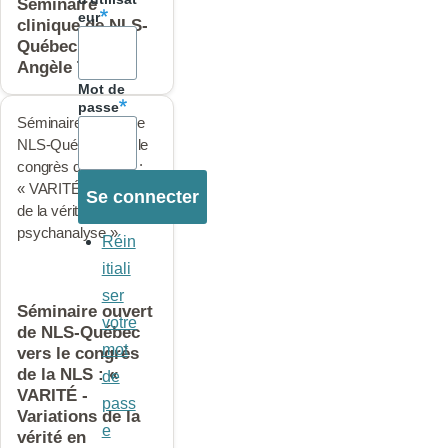
Séminaire
eur
clinique de NLS-
Québec avec
Angèle Terrier
Mot de
passe
Séminaire ouvert de
NLS-Québec vers le
congrès de la NLS :
« VARITÉ - Variations
de la vérité en
psychanalyse »
Réin
itiali
ser
Séminaire ouvert
votre
de NLS-Québec
mot
vers le congrès
de la NLS : «
de
VARITÉ -
pass
Variations de la
e
vérité en