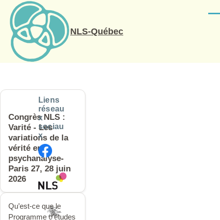
Aller au contenu principal
Men
NLS-Québec
Liens
réseau
Congrès NLS :
x
sociau
Varité - Les
x
variations de la
vérité en
psychanalyse-
Paris 27, 28 juin
2026
Qu’est-ce que le
Programme d'études