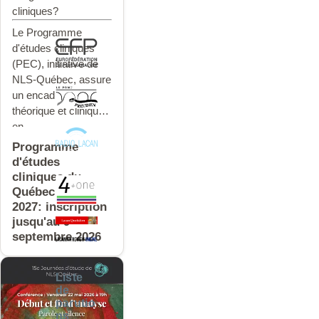
cliniques?
Le
Programme
d'études cliniques
(PEC), initiative de
NLS-Québec, assure
un encadrement
théorique et clinique
en
Programme
d'études
cliniques du
Québec 2026-
2027: inscription
jusqu'au 9
septembre 2026
Liste
de
parutio
ns