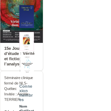
15e Journées
d’étude : Vérité
et fiction dans
l’analyse
Séminaire clinique
fermé de NLS-
Conne
Québec
xion
Invitée : Angèle
membr
TERRIER
es
Nom
d'utilisat