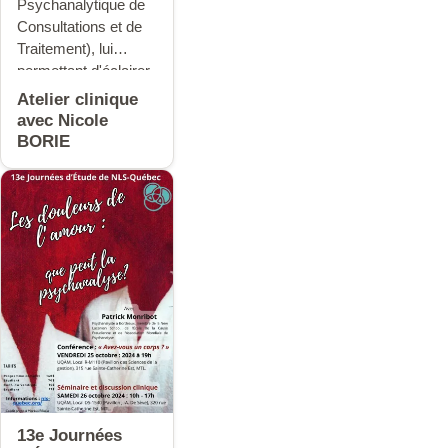
Psychanalytique de
Consultations et de
Traitement), lui
permettant d'éclairer
la clinique
Atelier clinique
avec Nicole
BORIE
13e Journées