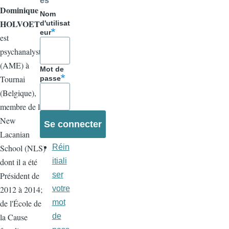
es
Dominique
Nom
HOLVOET
d'utilisat
eur
est
psychanalyste
(AME) à
Mot de
Tournai
passe
(Belgique),
membre de la
New
Lacanian
Réin
School (NLS)
itiali
dont il a été
ser
Président de
votre
2012 à 2014;
mot
de l'École de
de
la Cause