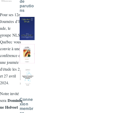
de
parutio
ns
Pour ses 12e
Journées d’Ét
ude, le
groupe NLS-
Québec vous
convie à une
conférence et
une journée
d'étude les 26
et 27 avril
2024.
Notre invité
Conne
Dominiq
sera
xion
ue Holvoet
membr