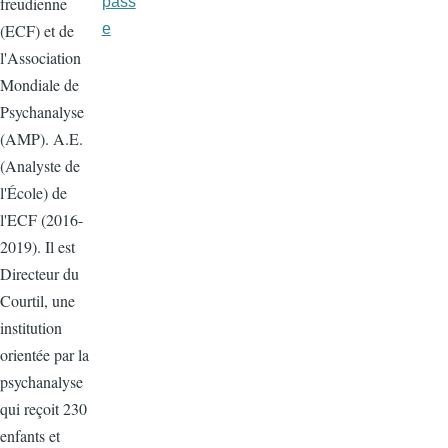
pass
freudienne
e
(ECF) et de
l'Association
Mondiale de
Psychanalyse
(AMP). A.E.
(Analyste de
l'École) de
l'ECF (2016-
2019). Il est
Directeur du
Courtil, une
institution
orientée par la
psychanalyse
qui reçoit 230
enfants et