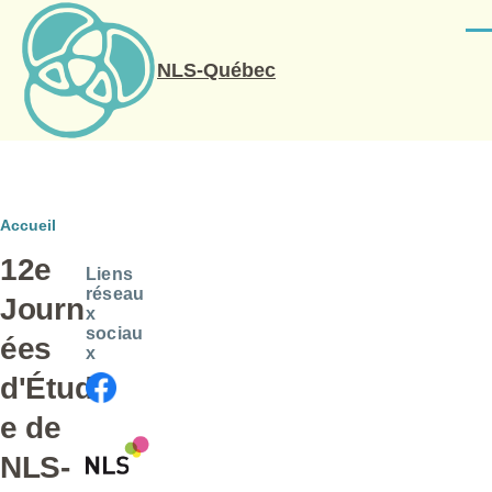
Aller au contenu principal
Men
NLS-Québec
Fil
Accueil
12e
d'Ariane
Liens
réseau
Journ
x
sociau
ées
x
d'Étud
e de
NLS-