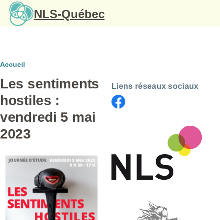
Aller au contenu principal
NLS-Québec
Fil
Accueil
Les sentiments
d'Ariane
Liens réseaux sociaux
hostiles :
vendredi 5 mai
2023