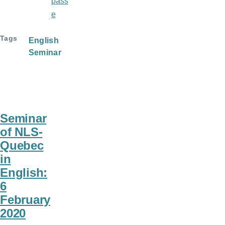
pass
e
Tags
English
Seminar
Seminar
of NLS-
Quebec
in
English:
6
February
2020