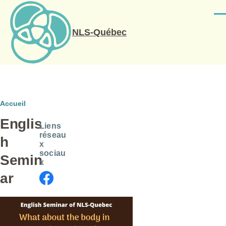
Aller au contenu principal
Men
NLS-Québec
Fil
Accueil
Englis
d'Ariane
Liens
réseau
h
x
sociau
Semin
x
ar