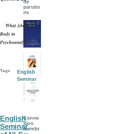
de
parutio
ns
What About the
Body in
Psychoanalysis?
Tags
English
Seminar
English
Conne
xion
Seminar
membr