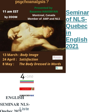
Seminar
of NLS-
Quebec
in
English
2021
ENGLISH
SEMINAR NLS-
Liste
Quebec 2021