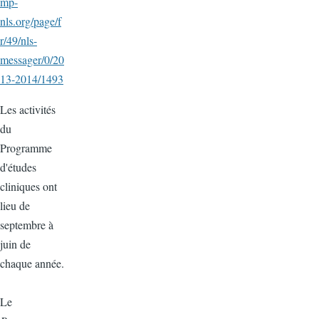
mp-
nls.org/page/f
r/49/nls-
messager/0/20
13-2014/1493
Les activités
du
Programme
d'études
cliniques ont
lieu de
septembre à
juin de
chaque année.
Le