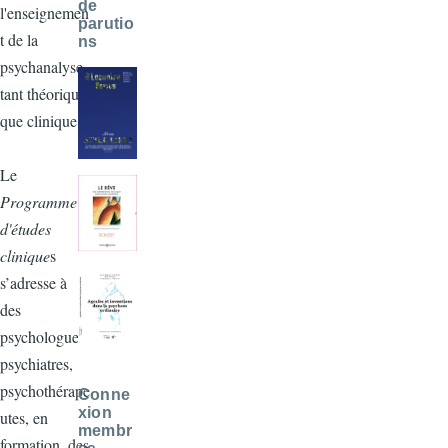
de
l'enseignemen
parutio
t de la
ns
psychanalyse,
tant théorique
que clinique.
Le
Programme
d'études
clinique
s
s’adresse à
des
psychologues,
psychiatres,
psychothérape
Conne
xion
utes, en
membr
formation, des