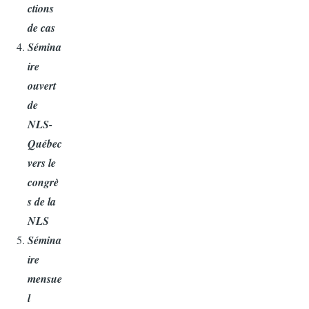
ctions
de cas
Sémina
ire
ouvert
de
NLS-
Québec
vers le
congrè
s de la
NLS
Sémina
ire
mensue
l