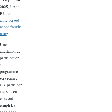
2025
, à Anne
Béraud :
anne.beraud
@pontfreudie
n.org
Une
attestation de
participation
au
programme
sera remise
aux participan
t·es s’ils ou
elles ont
rempli les
conditions