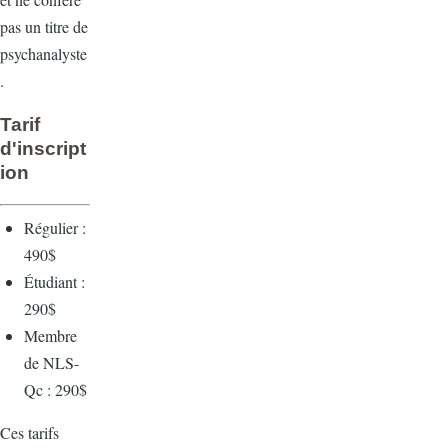
pas un titre de
psychanalyste
.
Tarif
d'inscript
ion
Régulier :
490$
Étudiant :
290$
Membre
de NLS-
Qc : 290$
Ces tarifs