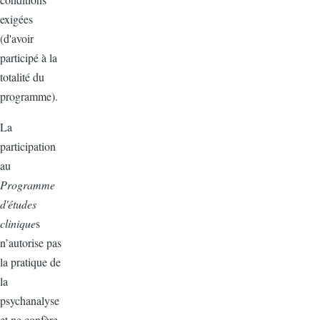
exigées
(d'avoir
participé à la
totalité du
programme).
La
participation
au
Programme
d'études
clinique
s
n’autorise pas
la pratique de
la
psychanalyse
et ne confère