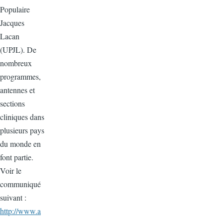
Populaire
Jacques
Lacan
(UPJL). De
nombreux
programmes,
antennes et
sections
cliniques dans
plusieurs pays
du monde en
font partie.
Voir le
communiqué
suivant :
http://www.a