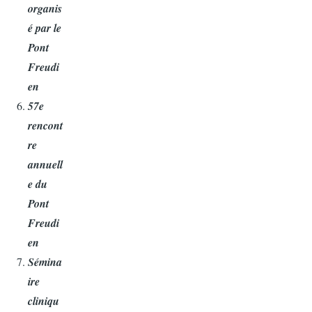
organis
é par le
Pont
Freudi
en
57e
rencont
re
annuell
e du
Pont
Freudi
en
Sémina
ire
cliniqu