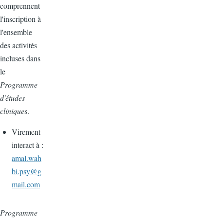
comprennent
l'inscription à
l'ensemble
des activités
incluses dans
le
Programme
d'études
clinique
s.
Virement
interact à :
amal.wah
bi.psy@g
mail.com
Programme