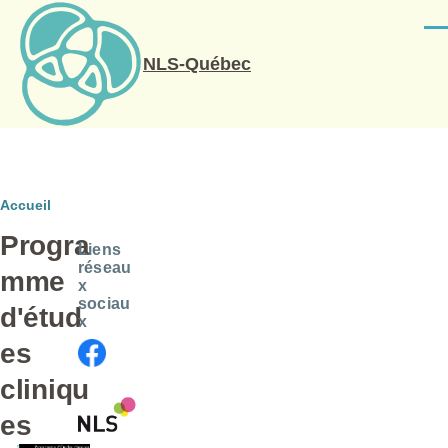
Aller au contenu principal
Men
NLS-Québec
Fil
Accueil
Progra
d'Ariane
Liens
réseau
mme
x
sociau
d'étud
x
es
cliniqu
es