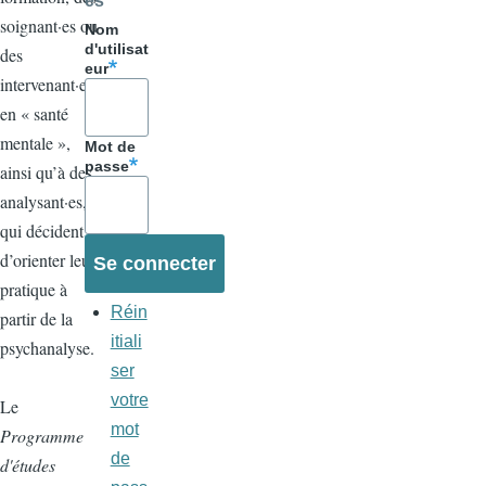
es
soignant·es ou
Nom
d'utilisat
des
eur
intervenant·es
en « santé
mentale »,
Mot de
passe
ainsi qu’à des
analysant·es,
qui décident
d’orienter leur
pratique à
Réin
partir de la
itiali
psychanalyse.
ser
votre
Le
mot
Programme
de
d'études